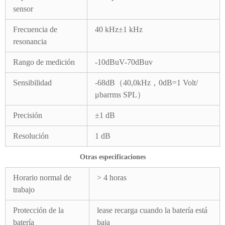
sensor
Frecuencia de
40 kHz±1 kHz
resonancia
Rango de medición
-10dBuV-70dBuv
Sensibilidad
-68dB（40,0kHz，0dB=1 Volt/
μbarrms SPL）
Precisión
±1 dB
Resolución
1 dB
Otras especificaciones
Horario normal de
> 4 horas
trabajo
Protección de la
lease recarga cuando la batería está
batería
baja