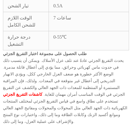
0.5A
تيار الشحن
7 ساعات
الوقت اللازم
للشحن الكامل
0-55℃
درجة حرارة
التشغيل
طلب الحصول على مجموعة اختبار التفريغ الجزئي
يحدث التفريغ الجزئي عادةً عند تلف عزل الأسلاك. ويمكن أن يتسبب ذلك
في حدوث ماس كهربائي وحرائق، مما يؤدي إلى أعطال قاتلة مدمرة.
الوضع الأكثر خطورة هو ضعف العزل الخارجي ككل، ويؤدي الانهيار
التدريجي إلى أعطال غير متوقعة في المعدات. ولذلك، فإن المراقبة
المستمرة أو المنتظمة للمعدات ذات الجهد العالي والكشف عن التفريغ
الجزئي في الوقت المناسب أمران مهمان للغاية.
كاشفات التفريغ الجزئي
تستخدم على نطاق واسع في قياس التفريغ الجزئي لمختلف المنتجات
الكهربائية ذات الجهد العالي مثل المحولات والمحولات ومفاتيح الجهد العالي
وموانع أكسيد الزنك وكابلات الطاقة وما إلى ذلك، واختبارات نوع المنتج
والإشراف على عملية العزل، وما إلى ذلك.