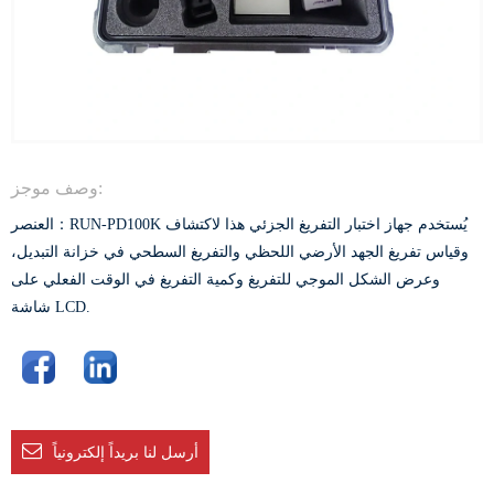
وصف موجز:
العنصر：RUN-PD100K يُستخدم جهاز اختبار التفريغ الجزئي هذا لاكتشاف
وقياس تفريغ الجهد الأرضي اللحظي والتفريغ السطحي في خزانة التبديل،
وعرض الشكل الموجي للتفريغ وكمية التفريغ في الوقت الفعلي على
شاشة LCD.
أرسل لنا بريداً إلكترونياً