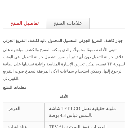
علامات المنتج
تفاصيل المنتج
جهاز كاشف التفريغ الجزئي المحمول المحمول باليد لكشف التفريغ الجزئي
تتبنى الأداة تصميمًا محمولًا، والذي يمكنه المسح والكشف مباشرة على
غلاف خزانة التبديل دون أي تأثير أو ضرر لتشغيل خزانة التبديل. في الوقت
نفسه، يمكن تخزين الإشارة المقاسة وإعادة تشغيلها على بطاقة TF لسهولة
الرجوع إليها، ويمكن استخدام سماعات الأذن المرفقة لسماع صوت التفريغ
الكهربائي.
معلمات المنتج
الأداة
شاشة TFT LCD ملونة حقيقية تعمل
العرض
باللمس قياس 4.3 بوصة
TEV *1، الموجات فوق الصوتية
قناة إشارة