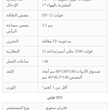
المقترنة بالهواء *1
الإدخال
DV 12 فولت
مقبس الطاقة
3.5 مم
مقبس سماعة
الرأس
بطاقة TF مدعومة
التخزين
12 فولت 2500 مللي أمبير/ساعة
البطارية
>4h
ساعات العمل
صندوق الأدوات:240*240*80 مم أبعاد
البُعد
المقبض:146*46.5*40 مم
<أقل من 1 كجم
الوزن
قياس TEV
اقتران سعوي
نوع المستشعر