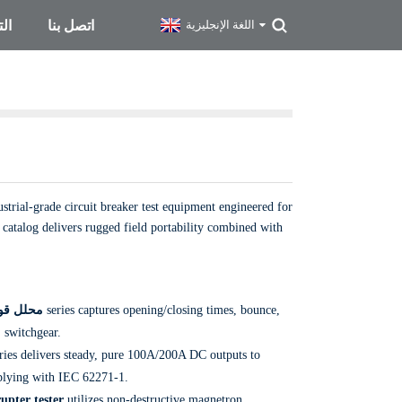
اتصل بنا
ال
اللغة الإنجليزية
strial-grade circuit breaker test equipment engineered for
atalog delivers rugged field portability combined with
محلل قواط
series captures opening/closing times, bounce,
S switchgear.
ries delivers steady, pure 100A/200A DC outputs to
mplying with IEC 62271-1.
upter tester
utilizes non-destructive magnetron