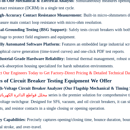
l-in-One Mechanical & Electrical Analysis:
Simultaneously measures opening
ntact resistance (DCRM) in a single test cycle.
gh-Accuracy Contact Resistance Measurement:
Built-in micro-ohmmeters de
asure main contact loop resistance with micro-ohm resolution.
al-Grounding Testing (BSG Support):
Safely tests circuit breakers with bot
ltage to protect field engineers and equipment.
lly Automated Software Platform:
Features an embedded large industrial scr
aphical curve generation (time-travel curves) and one-click PDF test reports.
dustrial-Grade Hardware Reliability:
Internal thermal management,
robust o
ock-absorption housing specialized for harsh substation environments.
t Our Engineers Today to Get Factory-Direct Pricing & Detailed Technical Da
s of Circuit Breaker Testing Equipment We Offer
gh-Voltage Circuit Breaker Analyzer (Our Flagship Mechanical & Timing 
محلل قواطع الدائرة الكهربائي
series is the premier solution for comprehensive 
oltage switchgear.
Designed for SF6,
vacuum,
and oil circuit breakers,
it can s
ts,
and resistor contacts in a single closing or opening operation.
y Capabilities:
Precisely captures opening/closing time,
bounce duration,
boun
al stroke,
and over-travel.