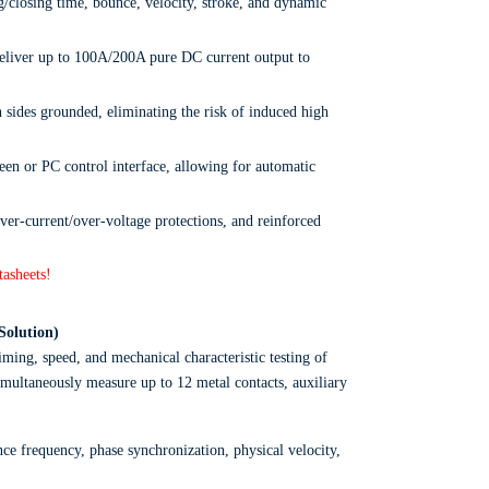
/closing time,
bounce,
velocity,
stroke,
and dynamic
liver up to 100A/200A pure DC current output to
h sides grounded,
eliminating the risk of induced high
een or PC control interface,
allowing for automatic
ver-current/over-voltage protections,
and reinforced
tasheets!
Solution)
timing,
speed,
and mechanical characteristic testing of
imultaneously measure up to 12 metal contacts,
auxiliary
ce frequency,
phase synchronization,
physical velocity,