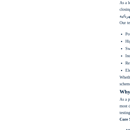
As a 
closin
ربائية
Our te
Po
Hi
Sw
In
Re
El
Wheth
schem
Why 
As a 
most 
testin
Core 