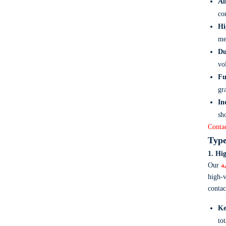
Al
co
Hi
me
Du
vo
Fu
gr
In
sh
Contac
Type
1. Hi
Our
ة
high-v
contac
Ke
tot