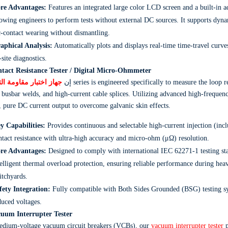
re Advantages:
Features an integrated large color LCD screen and a built-in
lowing engineers to perform tests without external DC sources.
It supports dyna
c-contact wearing without dismantling.
aphical Analysis:
Automatically plots and displays real-time time-travel curve
-site diagnostics.
ntact Resistance Tester / Digital Micro-Ohmmeter
جهاز اختبار مقاومة ال
إن
series is engineered specifically to measure the loop r
busbar welds,
and high-current cable splices.
Utilizing advanced high-frequenc
,
pure DC current output to overcome galvanic skin effects.
y Capabilities:
Provides continuous and selectable high-current injection (inc
ntact resistance with ultra-high accuracy and micro-ohm (μΩ
) resolution.
re Advantages:
Designed to comply with international IEC 62271-1 testing st
telligent thermal overload protection,
ensuring reliable performance during hea
itchyards.
fety Integration:
Fully compatible with Both Sides Grounded (BSG) testing syst
duced voltages.
cuum Interrupter Tester
edium-voltage vacuum circuit breakers (VCBs),
our
vacuum interrupter tester
p