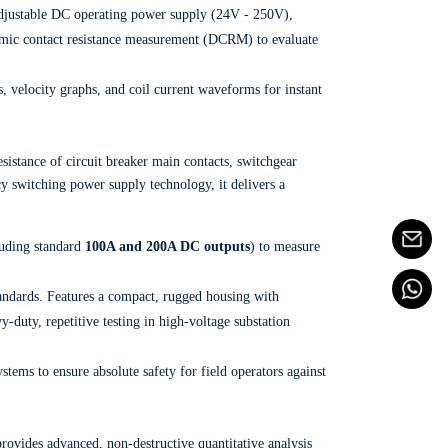
 adjustable DC operating power supply (24V - 250V),
mic contact resistance measurement (DCRM) to evaluate
s,
velocity graphs,
and coil current waveforms for instant
esistance of circuit breaker main contacts,
switchgear
y switching power supply technology,
it delivers a
luding standard
100A and 200A DC outputs
) to measure
andards.
Features a compact,
rugged housing with
vy-duty,
repetitive testing in high-voltage substation
ems to ensure absolute safety for field operators against
rovides advanced,
non-destructive quantitative analysis