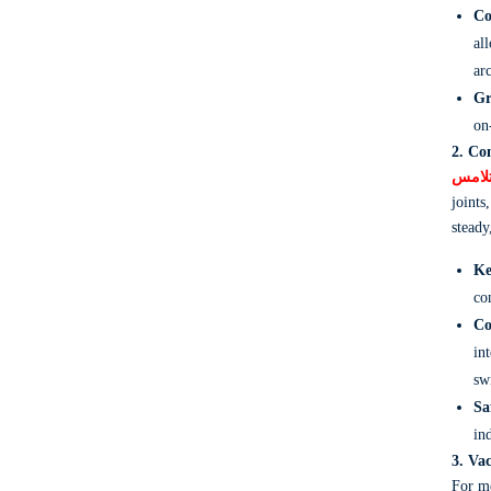
Co
al
ar
Gr
on
2. Co
تلامس
joints,
steady
Ke
co
Co
in
sw
Sa
in
3. Va
For m