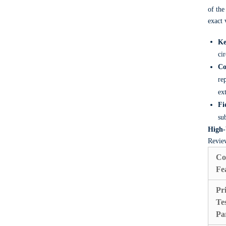
of the
exact 
Ke
ci
Co
rep
ex
Fi
su
High-
Review
Co
Fe
Pr
Te
Pa