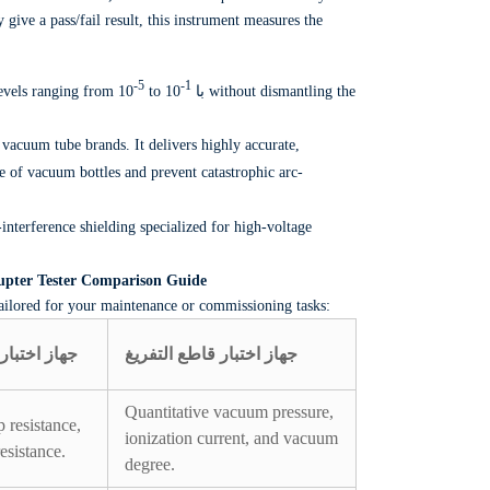
 give a pass/fail result,
this instrument measures the
-5
-1
evels
ranging from 10
to 10
با
without dismantling the
l vacuum tube brands.
It delivers highly accurate,
e of vacuum bottles and prevent catastrophic arc-
interference shielding specialized for high-voltage
rupter Tester Comparison Guide
 tailored for your maintenance or commissioning tasks:
جهاز اختبار قاطع التفريغ
جهاز اختبار
Quantitative vacuum pressure,
 resistance,
ionization current, and vacuum
esistance.
degree.