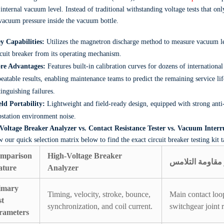
 internal vacuum level.
Instead of traditional withstanding voltage tests that only
vacuum pressure inside the vacuum bottle.
y Capabilities:
Utilizes the magnetron discharge method to measure vacuum l
rcuit breaker from its operating mechanism.
re Advantages:
Features built-in calibration curves for dozens of internationa
eatable results,
enabling maintenance teams to predict the remaining service lif
tinguishing failures.
eld Portability:
Lightweight and field-ready design,
equipped with strong anti-
bstation environment noise.
Voltage Breaker Analyzer vs. Contact Resistance Tester vs. Vacuum Inter
 our quick selection matrix below to find the exact circuit breaker testing kit
mparison
High-Voltage Breaker
 مقاومة التلامس
ature
Analyzer
imary
Timing, velocity, stroke, bounce,
Main contact loop
st
synchronization, and coil current.
switchgear joint r
rameters