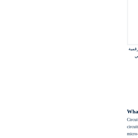
رقمية
What
Circui
circui
micro