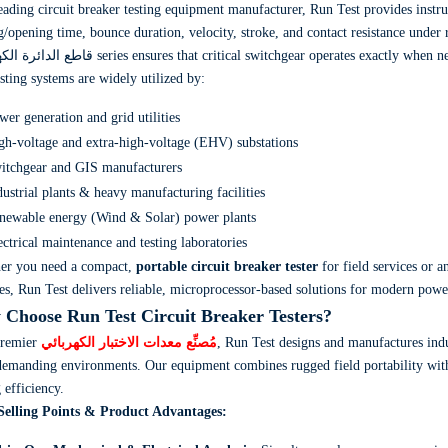
leading
circuit breaker testing equipment
manufacturer,
Run Test provides instru
g/opening time,
bounce duration,
velocity,
stroke,
and contact resistance under 
قاطع الدائرة الكه
series ensures that critical switchgear operates exactly when n
sting systems are widely utilized by:
wer generation and grid utilities
gh-voltage and extra-high-voltage (EHV) substations
itchgear and GIS manufacturers
dustrial plants & heavy manufacturing facilities
newable energy (Wind & Solar) power plants
ectrical maintenance and testing laboratories
er you need a compact,
portable circuit breaker tester
for field services or a
es,
Run Test delivers reliable,
microprocessor-based solutions for modern powe
Choose Run Test Circuit Breaker Testers?
premier
مُصنِّع معدات الاختبار الكهربائي
,
Run Test designs and manufactures indus
demanding environments.
Our equipment combines rugged field portability with
g efficiency.
Selling Points & Product Advantages: