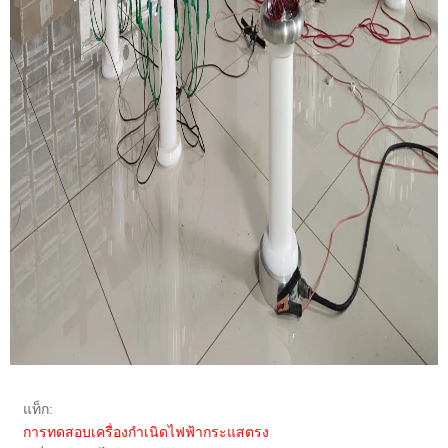
แท็ก:
การทดสอบเครื่องกำเนิดไฟฟ้ากระแสตรง