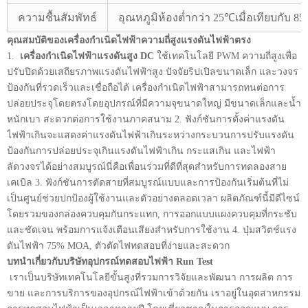
ความชื้นสัมพัทธ์
อุณหภูมิห้องต่ำกว่า 25℃เมื่อเทียบกับ 8
คุณสมบัติของเครื่องกำเนิดไฟฟ้าความถี่สูงแรงดันไฟฟ้าตรง
1.
เครื่องกำเนิดไฟฟ้าแรงดันสูง DC
ใช้เทคโนโลยี PWM ความถี่สูงเพื่อ
ปรับปิดด้วยเสถียรภาพแรงดันไฟฟ้าสูง ปัจจัยริปเปิลขนาดเล็ก และวงจร
ป้องกันที่รวดเร็วและเชื่อถือได้ เครื่องกำเนิดไฟฟ้าสามารถทนต่อการ
ปล่อยประจุโดยตรงโดยอุปกรณ์ที่มีความจุขนาดใหญ่ มีขนาดเล็กและน้ำ
หนักเบา สะดวกต่อการใช้งานภาคสนาม 2. ฟังก์ชันการตั้งค่าแรงดัน
ไฟฟ้าเกินจะแสดงค่าแรงดันไฟฟ้าเกินระหว่างกระบวนการปรับแรงดัน
ป้องกันการปล่อยประจุเกินแรงดันไฟฟ้าเกิน กระแสเกิน และไฟฟ้า
ลัดวงจรได้อย่างสมบูรณ์นี่คือเพื่อนร่วมที่ดีที่สุดสำหรับการทดลองสาย
เคเบิล 3. ฟังก์ชันการตัดสายที่สมบูรณ์แบบและการป้องกันเริ่มต้นที่ไม่
เป็นศูนย์ช่วยปกป้องผู้ใช้งานและตัวอย่างตลอดเวลา ผลิตภัณฑ์นี้มีดีไซน์
โดยรวมของกล่องควบคุมกันกระแทก, การออกแบบแผงควบคุมที่กระชับ
และชัดเจน พร้อมการแจ้งเตือนเสียงสำหรับการใช้งาน 4. ปุ่มสวิตช์แรง
ดันไฟฟ้า 75% MOA, ตัวตัดไฟทดสอบที่ง่ายและสะดวก
บทนำเกี่ยวกับบริษัทอุปกรณ์ทดสอบไฟฟ้า Run Test
เราเป็นบริษัทเทคโนโลยีขั้นสูงที่รวมการวิจัยและพัฒนา การผลิต การ
ขาย และการบริการของอุปกรณ์ไฟฟ้าเข้าด้วยกัน เราอยู่ในอุตสาหกรรม