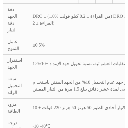
دقة
DRO ± (1.0% من القراءة ± 0.2 كيلو فولت) DRO ± (1.0% من
الجهد
القراءة ± 2)
دقة
التيار
عامل
≤0.5%
التموج
استقرار
≤1%
الجهد
سعة
يمكن أن يتجاوز جهد عدم التحميل 10% من الجهد المقنن باستخدام
التحميل
عشر دقائق يبلغ 1.5 مرة من التيار المقننن
الزائد
مزود
تيار أحادي الطور 50 هرتز 50 هرتز 220 فولت ± 10%
الطاقة
درجة
-10~40℃