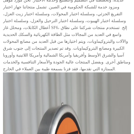
عديدة، وتخصصنا في التصميم والتصنيع وخدمة الاختبار. نحن مورد مؤهل
ومزود خدمة للشبكة الحكومية في الصين. تشمل منتجاتنا جهاز اختبار
التفريغ الجزئي، وسلسلة اختبار المحولات، وسلسلة اختبار زيت العزل،
وسلسلة اختبار الهيبوت، وسلسلة اختبار الترحيل والعزل، وسلسلة اختبار
أعطال الكابلات، ومحلل غاز SF6، إلخ. تستخدم منتجات شركتنا على نطاق
واسع في العديد من المجالات مثل الطاقة الكهربائية والسكك الحديدية
والآلات والبتروكيماويات، ويتم اختيارها من قبل العديد من مصانع المحولات
الكبيرة ومصانع البتروكيماويات. وقد تم تصدير المنتجات إلى جنوب شرق
آسيا والشرق الأوسط وأفريقيا وأمريكا الشمالية وأمريكا اللاتينية وأوروبا
ومناطق أخرى. وبفضل المنتجات عالية الجودة والأسعار التنافسية والخدمات
الممتازة التي نقدمها، فقد فزنا بسمعة طيبة بين العملاء في الخارج.