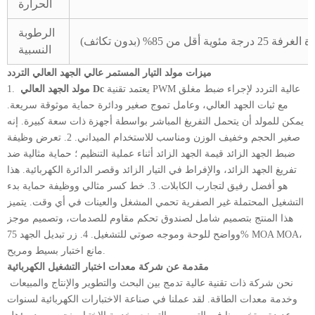
الحرارة
الرطوبة
ئوية أقل من 85% (بدون تكاثف)
النسبية
ميزات مولد التيار المستمر عالي الجهد العالي التردد
يعتمد تقنية PWM عالية التردد لإجراء ضبط مغلق
مولد الجهد العالي Dc
1.
مع ثبات الجهد العالي، وعامل تموج صغير ودائرة حماية موثوقة سريعة.
يمكن للمولد أن يتحمل التفريغ المباشر بواسطة أجهزة ذات سعة كبيرة. إنه
صغير الحجم وخفيف الوزن ومناسب للاستخدام الميداني. 2. تعرض وظيفة
ضبط الجهد الزائد قيمة الجهد الزائد أثناء عملية التنظيم ؛ حماية مثالية ضد
تفريغ الجهد الزائد، والإفراط في التيار الزائد وقصر الدائرة الكهربائية. هذا
هو أفضل رفيق لتجارب الكابلات. 3. خط كسر مثالي ووظيفة حماية بدء
التشغيل المحتملة غير الصفرية تحمي المشغل والعينات في أي وقت. يتميز
هذا المنتج بتصميم شامل لصندوق تحكم مقاوم للصدمات، وتصميم موجز
وواضح للوحة وموجه صوتي للتشغيل. 4. زر تبديل الجهد 75% MOA MOA،
مانع اختبار بسيط ومريح.
مقدمة عن شركة معدات اختبار التشغيل الكهربائية
نحن شركة ذات تقنية عالية تدمج بين البحث والتطوير والإنتاج والمبيعات
وخدمة معدات الطاقة. لقد عملنا في صناعة الاختبارات الكهربائية لسنوات