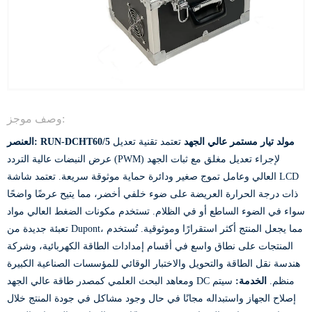
وصف موجز:
مولد تيار مستمر عالي الجهد
تعتمد تقنية تعديل
العنصر: RUN-DCHT60/5
عرض النبضات عالية التردد (PWM) لإجراء تعديل مغلق مع ثبات الجهد
العالي وعامل تموج صغير ودائرة حماية موثوقة سريعة. تعتمد شاشة LCD
ذات درجة الحرارة العريضة على ضوء خلفي أخضر، مما يتيح عرضًا واضحًا
سواء في الضوء الساطع أو في الظلام. تستخدم مكونات الضغط العالي مواد
تعبئة جديدة من Dupont، مما يجعل المنتج أكثر استقرارًا وموثوقية. تُستخدم
المنتجات على نطاق واسع في أقسام إمدادات الطاقة الكهربائية، وشركة
هندسة نقل الطاقة والتحويل والاختبار الوقائي للمؤسسات الصناعية الكبيرة
ومعاهد البحث العلمي كمصدر طاقة عالي الجهد DC منظم.
الخدمة:
سيتم
إصلاح الجهاز واستبداله مجانًا في حال وجود مشاكل في جودة المنتج خلال