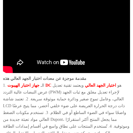
مقدمة موجزة عن معدات اختبار الجهد العالي هذه
هو
اختبار الجهد العالي
ويعتمد تقنية تعديل
جهاز اختبار الهيبوت DC
1. الـ
عرض النبضات عالية التردد (PWM) لإجراء تعديل مغلق مع ثبات الجهد
العالي، وعامل تموج صغير ودائرة حماية موثوقة سريعة. 2. تعتمد شاشة
LCD ذات درجة الحرارة العريضة على ضوء خلفي أخضر، مما يتيح عرضًا
واضحًا سواء في الضوء الساطع أو في الظلام. 3. تستخدم مكونات الضغط
العالي مواد تعبئة جديدة من Dupont، مما يجعل المنتج أكثر استقرارًا
وموثوقية. 4. تُستخدم المنتجات على نطاق واسع في أقسام إمدادات الطاقة