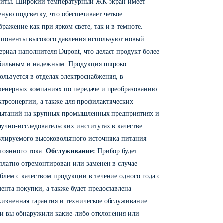
иты. Широкий температурный ЖК-экран имеет
еную подсветку, что обеспечивает четкое
бражение как при ярком свете, так и в темноте.
поненты высокого давления используют новый
ериал наполнителя Dupont, что делает продукт более
бильным и надежным. Продукция широко
ользуется в отделах электроснабжения, в
енерных компаниях по передаче и преобразованию
ктроэнергии, а также для профилактических
ытаний на крупных промышленных предприятиях и
аучно-исследовательских институтах в качестве
улируемого высоковольтного источника питания
тоянного тока.
Обслуживание:
Прибор будет
платно отремонтирован или заменен в случае
блем с качеством продукции в течение одного года с
ента покупки, а также будет предоставлена
изненная гарантия и техническое обслуживание.
и вы обнаружили какие-либо отклонения или