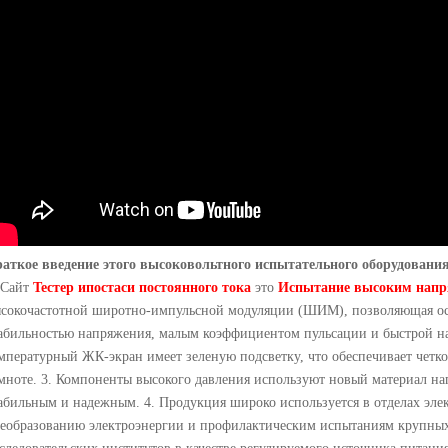
аткое введение этого высоковольтного испытательного оборудовани
 Сайт
Тестер ипостаси постоянного тока
это
Испытание высоким нап
сокочастотной широтно-импульсной модуляции (ШИМ), позволяющая осу
абильностью напряжения, малым коэффициентом пульсации и быстрой н
мпературный ЖК-экран имеет зеленую подсветку, что обеспечивает четкое
мноте. 3. Компоненты высокого давления используют новый материал нап
абильным и надежным. 4. Продукция широко используется в отделах эле
еобразованию электроэнергии и профилактическим испытаниям крупны