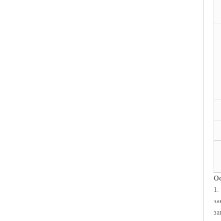
Ос
1
за
за