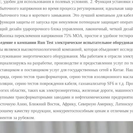
с, удобен для использования в полевых условиях. 2. Функция установки
быточного напряжения во время процесса регулирования; идеальная защи
быточного тока и короткого замыкания. Это лучший компаньон для кабел
функция защиты от запуска при ненулевом потенциале защищает операто
щий дизайн ударопрочного блока управления, лаконичный, четкий дизай
 Кнопка переключения напряжения 75% MOA, простое и удобное тестиро
едение о компании Run Test электрическое испытательное оборудова
 являемся высокотехнологичной компанией, которая объединяет исследо
служивание энергетического оборудования. Мы работаем в отрасли элек
ециализируясь на разработке, производстве и предоставлении услуг по
ставщиком и поставщиком услуг для государственных сетей в Китае. Наш
зряда, серию тестов трансформаторов, серию тестов изоляционного масла,
оляции, серию тестов повреждения кабеля, газоанализатор SF6 и т.д. П
огих областях, таких как электроэнергетика, железные дороги, машинос
упными трансформаторными заводами и нефтехимическими предприятия
сточную Азию, Ближний Восток, Африку, Северную Америку, Латинскую
рошему качеству продукции, конкурентоспособным ценам и отличным у
иентов за рубежом.