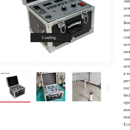
защ
зел
ото
Ком
мат
ста
Loading...
исп
инж
эле
исп
в н
рег
пос
бес
про
мом
пож
Есл