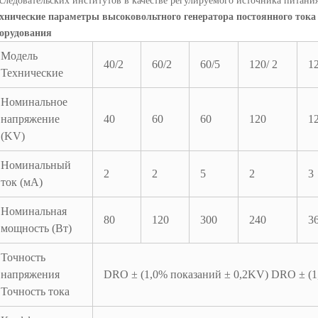
следовательских институтов в качестве регулируемого источника питани
хнические параметры высоковольтного генератора постоянного тока 
орудования
Модель
40/2
60/2
60/5
120/ 2
12
Технические
Номинальное
напряжение
40
60
60
120
1
(KV)
Номинальный
2
2
5
2
3
ток (мА)
Номинальная
80
120
300
240
3
мощность (Вт)
Точность
напряжения
DRO ± (1,0% показаний ± 0,2KV) DRO ± (1,
Точность тока