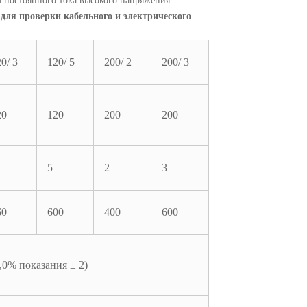
я постоянного тока высокого напряжения.
для проверки кабельного и электрического
0/ 3
120/ 5
200/ 2
200/ 3
20
120
200
200
5
2
3
60
600
400
600
0% показания ± 2)