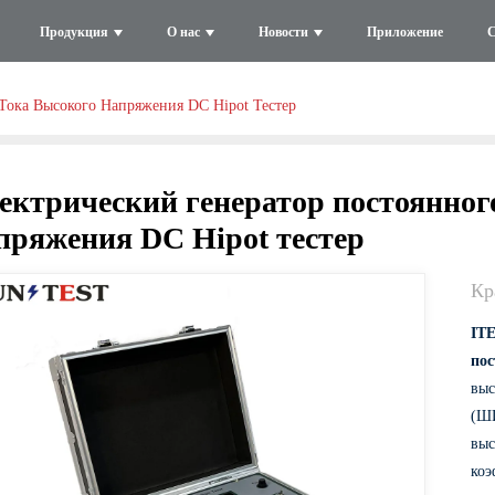
Продукция
О нас
Новости
Приложение
С
Тока Высокого Напряжения DC Hipot Тестер
ектрический генератор постоянног
пряжения DC Hipot тестер
Кр
IT
пос
выс
(ШИ
выс
коэ