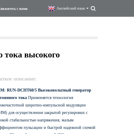
Английский язык
вяжитесь с нами
о тока высокого
аткое описание:
EM: RUN-DCHT60/5
Высоковольтный генератор
тоянного тока
Применяется технология
окочастотной широтно-импульсной модуляции
М) для осуществления закрытой регулировки с
окой стабильностью напряжения, малым
ффициентом пульсации и быстрой надежной схемой