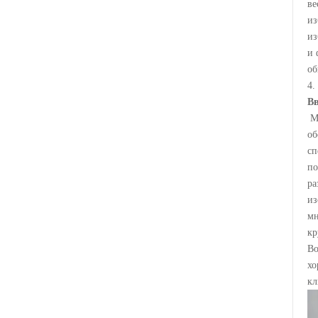
ве
из
из
и 
об
4.
Вв
Мы
об
сп
по
ра
из
мн
кр
Во
хо
кл