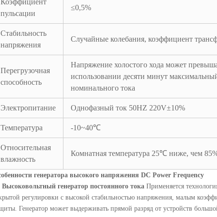
Коэффициент
≤0,5%
пульсации
Стабильность
Случайные колебания, коэффициент тран
напряжения
Напряжение холостого хода может превыш
Перегрузочная
использовании десяти минут максимальный 
способность
номинального тока
Электропитание
Однофазный ток 50HZ 220V±10%
Температура
-10~40℃
Относительная
Комнатная температура 25℃ ниже, чем 85%
влажность
обенности генератора высокого напряжения DC Power Frequency
.
Высоковольтный генератор постоянного тока
Применяется технологи
крытой регулировки с высокой стабильностью напряжения, малым коэф
щиты. Генератор может выдерживать прямой разряд от устройств больш