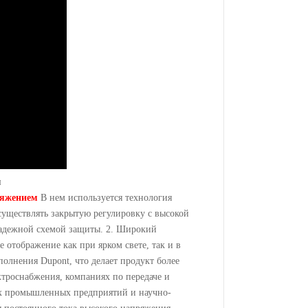
я
ряжением
В нем используется технология
ществлять закрытую регулировку с высокой
адежной схемой защиты. 2. Широкий
 отображение как при ярком свете, так и в
олнения Dupont, что делает продукт более
ктроснабжения, компаниях по передаче и
х промышленных предприятий и научно-