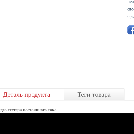
неи
сво
орг
Деталь продукта
Теги товара
део тестера постоянного тока