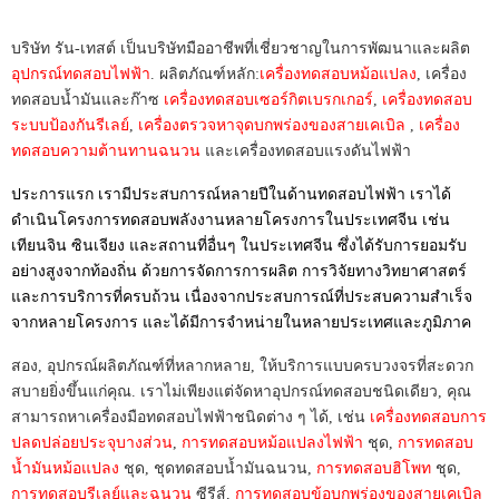
บริษัท รัน-เทสต์ เป็นบริษัทมืออาชีพที่เชี่ยวชาญในการพัฒนาและผลิต
อุปกรณ์ทดสอบไฟฟ้า
. ผลิตภัณฑ์หลัก:
เครื่องทดสอบหม้อแปลง
, เครื่อง
ทดสอบน้ำมันและก๊าซ
เครื่องทดสอบเซอร์กิตเบรกเกอร์
,
เครื่องทดสอบ
ระบบป้องกันรีเลย์
,
เครื่องตรวจหาจุดบกพร่องของสายเคเบิล
,
เครื่อง
ทดสอบความต้านทานฉนวน
และเครื่องทดสอบแรงดันไฟฟ้า
ประการแรก เรามีประสบการณ์หลายปีในด้านทดสอบไฟฟ้า เราได้
ดำเนินโครงการทดสอบพลังงานหลายโครงการในประเทศจีน เช่น
เทียนจิน ซินเจียง และสถานที่อื่นๆ ในประเทศจีน ซึ่งได้รับการยอมรับ
อย่างสูงจากท้องถิ่น ด้วยการจัดการการผลิต การวิจัยทางวิทยาศาสตร์
และการบริการที่ครบถ้วน เนื่องจากประสบการณ์ที่ประสบความสำเร็จ
จากหลายโครงการ และได้มีการจำหน่ายในหลายประเทศและภูมิภาค
สอง, อุปกรณ์ผลิตภัณฑ์ที่หลากหลาย, ให้บริการแบบครบวงจรที่สะดวก
สบายยิ่งขึ้นแก่คุณ. เราไม่เพียงแต่จัดหาอุปกรณ์ทดสอบชนิดเดียว, คุณ
สามารถหาเครื่องมือทดสอบไฟฟ้าชนิดต่าง ๆ ได้, เช่น
เครื่องทดสอบการ
ปลดปล่อยประจุบางส่วน
,
การทดสอบหม้อแปลงไฟฟ้า
ชุด,
การทดสอบ
น้ำมันหม้อแปลง
ชุด, ชุดทดสอบน้ำมันฉนวน,
การทดสอบฮิโพท
ชุด,
การทดสอบรีเลย์และฉนวน
ซีรีส์,
การทดสอบข้อบกพร่องของสายเคเบิล