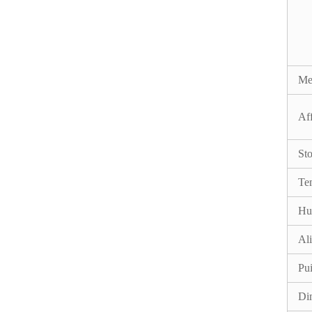
Mei
Af
St
Te
Hum
Ali
Pu
Di