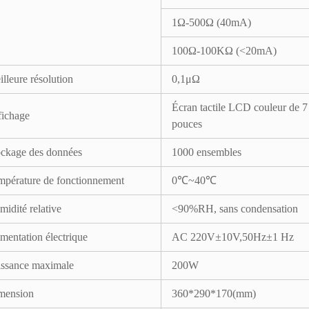
1Ω-500Ω (40mA)
100Ω-100KΩ (<20mA)
lleure résolution
0,1μΩ
Écran tactile LCD couleur de 7
fichage
pouces
ockage des données
1000 ensembles
mpérature de fonctionnement
0℃~40℃
idité relative
<90%RH, sans condensation
mentation électrique
AC 220V±10V,50Hz±1 Hz
issance maximale
200W
mension
360*290*170(mm)