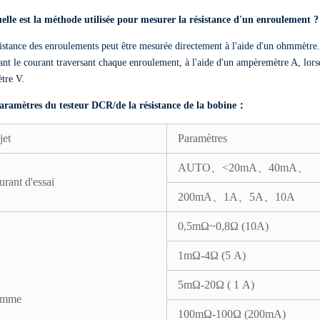
uelle est la méthode utilisée pour mesurer la résistance d'un enroulement ?
istance des enroulements peut être mesurée directement à l'aide d'un ohmmètre. 
nt le courant traversant chaque enroulement, à l'aide d'un ampèremètre A, lorsq
tre V.
aramètres du testeur DCR/de la résistance de la bobine：
jet
Paramètres
AUTO、<20mA、40mA、
rant d'essai
200mA、1A、5A、10A
0,5mΩ~0,8Ω (10A)
1mΩ-4Ω (5 A)
5mΩ-20Ω ( 1 A)
mme
100mΩ-100Ω (200mA)