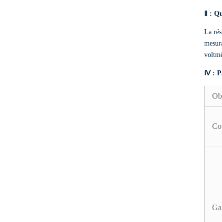
Ⅱ : Q
La rés
mesura
voltmè
Ⅳ : P
Ob
Cou
Ga