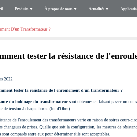
il
Produits
À propos de nous
Actualités
Applicati
ement D'un Transformateur ?
mment tester la résistance de l'enrou
rs 2022
omment tester la résistance de l'enroulement d'un transformateur ?
tance du bobinage du transformateur
sont obtenues en faisant passer un cour
te de tension à chaque borne (loi d'Ohm).
istance de l'enroulement des transformateurs varie en raison de spires court-cir
es changeurs de prises. Quelle que soit la configuration, les mesures de résista
s sont comparés entre eux pour déterminer s'ils sont acceptables.