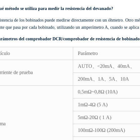
ué método se utiliza para medir la resistencia del devanado?
istencia de los bobinados puede medirse directamente con un óhmetro. Otro méto
nte que pasa por cada bobinado, utilizando un amperímetro A, cuando se aplica
rámetros del comprobador DCR/comprobador de resistencia de bobinad
ículo
Parámetro
AUTO、<20mA、40mA、
riente de prueba
200mA、1A、5A、10A
0,5mΩ~0,8Ω (10A)
1mΩ-4Ω (5 A)
5mΩ-20Ω ( 1 A)
ma
100mΩ-100Ω (200mA)