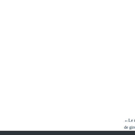
←Le m
de gir