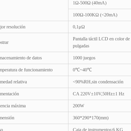
1Ω-500Ω (40mA)
100Ω-100KΩ (<20mA)
jor resolución
0,1μΩ
Pantalla táctil LCD en color de
strar
pulgadas
macenamiento de datos
1000 juegos
mperatura de funcionamiento
0℃~40℃
medad relativa
<90%RH,sin condensación
imentación
CA 220V±10V,50Hz±1 Hz
tencia máxima
200W
mensión
360*290*170(mm)
so
Caja de instrumentos:6 KG