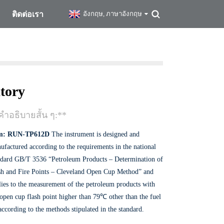
ติดต่อเรา
อังกฤษ, ภาษาอังกฤษ
tory
คำอธิบายสั้น ๆ:**
em: RUN-TP612D
The instrument is designed and
ufactured according to the requirements in the national
ndard GB/T 3536 “Petroleum Products – Determination of
sh and Fire Points – Cleveland Open Cup Method” and
lies to the measurement of the petroleum products with
 open cup flash point higher than 79℃ other than the fuel
according to the methods stipulated in the standard.