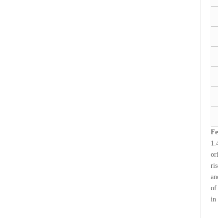
Fe
1.
or
ri
an
of
in