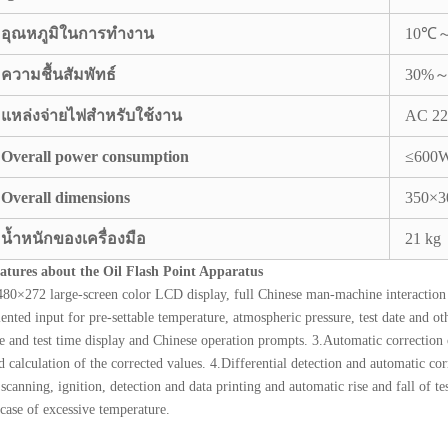
อุณหภูมิในการทำงาน
10℃
ความชื้นสัมพัทธ์
30%～
แหล่งจ่ายไฟสำหรับใช้งาน
AC 22
Overall power consumption
≤600
Overall dimensions
350×3
น้ำหนักของเครื่องมือ
21 kg
atures about the Oil Flash Point Apparatus
480×272 large-screen color LCD display, full Chinese man-machine interactio
iented input for pre-settable temperature, atmospheric pressure, test date and o
se and test time display and Chinese operation prompts. 3.Automatic correction 
d calculation of the corrected values. 4.Differential detection and automatic c
 scanning, ignition, detection and data printing and automatic rise and fall of 
 case of excessive temperature.