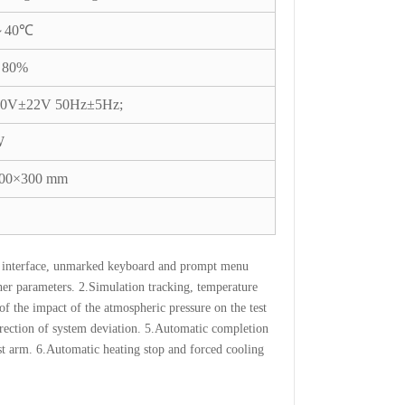
～40℃
80%
0V±22V 50Hz±5Hz;
W
00×300 mm
n interface, unmarked keyboard and prompt menu
ther parameters. 2.Simulation tracking, temperature
of the impact of the atmospheric pressure on the test
orrection of system deviation. 5.Automatic completion
test arm. 6.Automatic heating stop and forced cooling