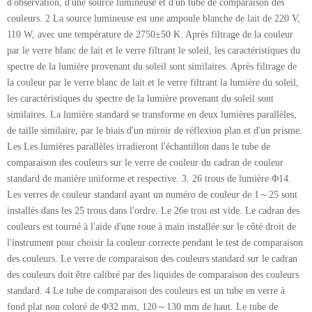
d'observation, d'une source lumineuse et d'un tube de comparaison des
couleurs. 2 La source lumineuse est une ampoule blanche de lait de 220 V,
110 W, avec une température de 2750±50 K. Après filtrage de la couleur
par le verre blanc de lait et le verre filtrant le soleil, les caractéristiques du
spectre de la lumière provenant du soleil sont similaires. Après filtrage de
la couleur par le verre blanc de lait et le verre filtrant la lumière du soleil,
les caractéristiques du spectre de la lumière provenant du soleil sont
similaires. La lumière standard se transforme en deux lumières parallèles,
de taille similaire, par le biais d'un miroir de réflexion plan et d'un prisme.
Les Les lumières parallèles irradieront l'échantillon dans le tube de
comparaison des couleurs sur le verre de couleur du cadran de couleur
standard de manière uniforme et respective. 3. 26 trous de lumière Φ14.
Les verres de couleur standard ayant un numéro de couleur de 1～25 sont
installés dans les 25 trous dans l'ordre. Le 26e trou est vide. Le cadran des
couleurs est tourné à l'aide d'une roue à main installée sur le côté droit de
l'instrument pour choisir la couleur correcte pendant le test de comparaison
des couleurs. Le verre de comparaison des couleurs standard sur le cadran
des couleurs doit être calibré par des liquides de comparaison des couleurs
standard. 4 Le tube de comparaison des couleurs est un tube en verre à
fond plat non coloré de Φ32 mm, 120～130 mm de haut. Le tube de