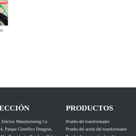
es
ECCIÓN
PRODUCTOS
 Electric Manufacturing Co.
Prueba del transformador
 4, Parque Científico Dongrun,
Prueba del aceite del transformador