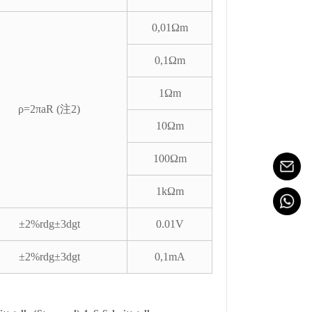
0,01Ωm
0,1Ωm
1Ωm
ρ=2πaR (注2)
10Ωm
100Ωm
1kΩm
±2%rdg±3dgt
0.01V
±2%rdg±3dgt
0,1mA