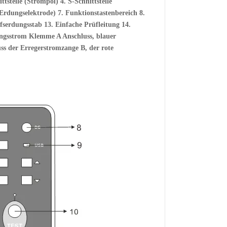
ittstelle (Strompol) 4. S-Schnittstelle
 (Erdungselektrode)
7. Funktionstastenbereich 8.
lfserdungsstab
13. Einfache Prüfleitung 14.
ngsstrom Klemme A Anschluss, blauer
uss der Erregerstromzange B, der rote