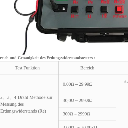
reich und Genauigkeit des Erdungswiderstandstesters：
Test Funktion
Bereich
±
0,00Ω～29,99Ω
2、3、4-Draht-Methode zur
30,0Ω～299,9Ω
Messung des
Erdungswiderstands (Re)
300Ω～2999Ω
3,00kΩ～30,00kΩ