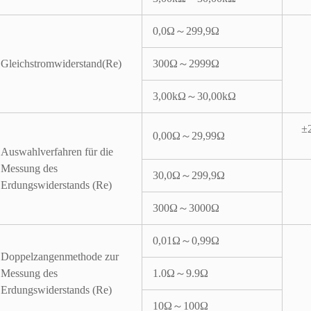
0,0Ω～299,9Ω
Gleichstromwiderstand(Re)
300Ω～2999Ω
3,00kΩ～30,00kΩ
±
0,00Ω～29,99Ω
Auswahlverfahren für die
Messung des
30,0Ω～299,9Ω
Erdungswiderstands (Re)
300Ω～3000Ω
0,01Ω～0,99Ω
Doppelzangenmethode zur
Messung des
1.0Ω～9.9Ω
Erdungswiderstands (Re)
10Ω～100Ω