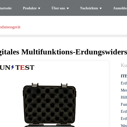
tartseite
Produkte
Über uns
Nachrichten
Anmeldu
andsmessgerät
gitales Multifunktions-Erdungswider
Ku
IT
Erd
Mes
Hil
Fun
Erd
Erd
Wec