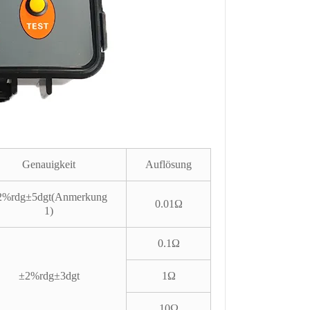
Genauigkeit
Auflösung
2%rdg±5dgt(Anmerkung
0.01Ω
1)
0.1Ω
±2%rdg±3dgt
1Ω
10Ω