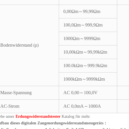
0,00Ωm～99,99Ωm
100,0Ωm～999,9Ωm
1000Ωm～9999Ωm
Bodenwiderstand (ρ)
10,00kΩm～99,99kΩm
100.0kΩm～999.9kΩm
1000kΩm～9999kΩm
Masse-Spannung
AC 0,00～100,0V
AC-Strom
AC 0,0mA～1000A
ehe unser
Erdungswiderstandstester
Katalog für mehr.
fbau dieses digitalen Zangenerdungswiderstandsmessgeräts：