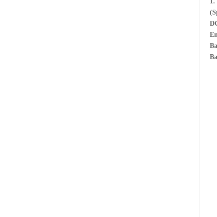
1
(
D
E
Ba
Ba