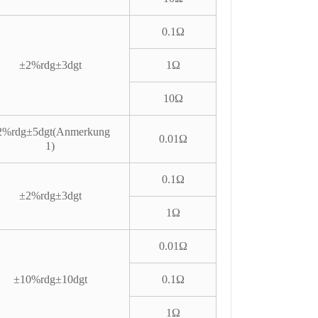
0.1Ω
±2%rdg±3dgt
1Ω
10Ω
2%rdg±5dgt(Anmerkung
0.01Ω
1)
0.1Ω
±2%rdg±3dgt
1Ω
0.01Ω
±10%rdg±10dgt
0.1Ω
1Ω