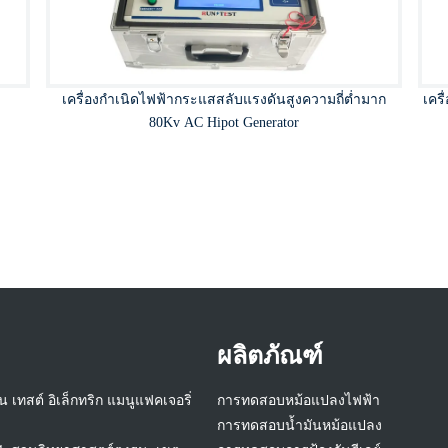
เครื่องกำเนิดไฟฟ้ากระแสสลับแรงดันสูงความถี่ต่ำมาก
เคร
80Kv AC Hipot Generator
ผลิตภัณฑ์
ัน เทสต์ อิเล็กทริก แมนูแฟคเจอริ่
การทดสอบหม้อแปลงไฟฟ้า
การทดสอบน้ำมันหม้อแปลง