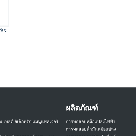
ร์เซ
ผลิตภัณฑ์
ัน เทสต์ อิเล็กทริก แมนูแฟคเจอริ่
การทดสอบหม้อแปลงไฟฟ้า
การทดสอบน้ำมันหม้อแปลง