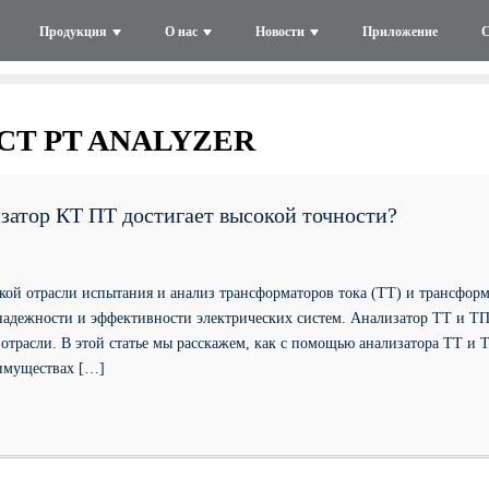
Продукция
О нас
Новости
Приложение
С
CT PT ANALYZER
затор КТ ПТ достигает высокой точности?
ской отрасли испытания и анализ трансформаторов тока (ТТ) и трансфор
надежности и эффективности электрических систем. Анализатор ТТ и Т
 отрасли. В этой статье мы расскажем, как с помощью анализатора ТТ и
еимуществах […]