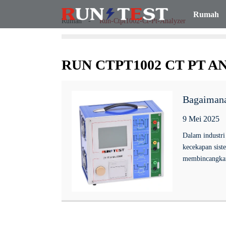
Rumah
Rumah
Run-Ctpt1002-Ct-Pt-Analyzer
RUN CTPT1002 CT PT 
Bagaimana
9 Mei 2025
Dalam industri
kecekapan siste
membincangkan