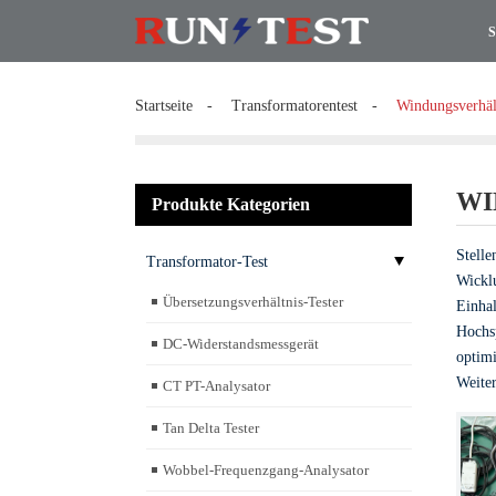
S
Startseite
Transformatorentest
Windungsverhäl
WI
Produkte Kategorien
Stelle
Transformator-Test
Wicklu
Übersetzungsverhältnis-Tester
Einha
Hochsp
DC-Widerstandsmessgerät
optimi
Weiter
CT PT-Analysator
Tan Delta Tester
Wobbel-Frequenzgang-Analysator