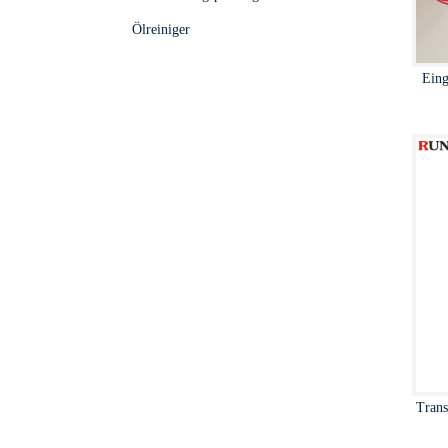
Ölreiniger
Eing
Tran