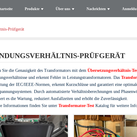
tartseite
Produkte
Über uns
Nachrichten
Anmeldu
tnis-Prüfgerät
NDUNGSVERHÄLTNIS-PRÜFGERÄT
n Sie die Genauigkeit des Transformators mit dem
Übersetzungsverhältnis-Te
ngsverhältnisse und erkennt Fehler in Leistungstransformatoren. Das
Transfo
ltung der IEC/IEEE-Normen, erkennt Kurzschlüsse und garantiert eine optimal
annungssystemen. Durch automatisierte Verhältnisberechnungen und Phasenwink
ert es die Wartung, reduziert Ausfallzeiten und erhöht die Zuverlässigkeit.
e Informationen finden Sie unter
Transformator-Test
Katalog für weitere Inf