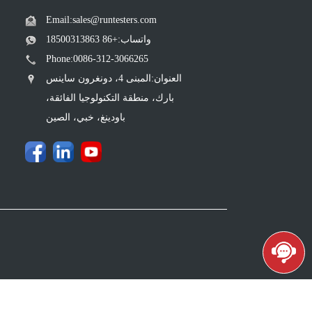
Email:sales@runtesters.com
واتساب:+86 18500313863
Phone:0086-312-3066265
العنوان:المبنى 4، دونغرون ساينس
بارك، منطقة التكنولوجيا الفائقة،
باودينغ، خبي، الصين