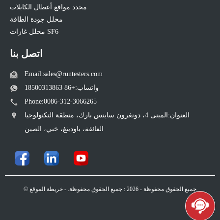
محدد مواقع أعطال الكابلات
محلل جودة الطاقة
محلل غازات SF6
اتصل بنا
Email:sales@runtesters.com
واتساب:+86 18500313863
Phone:0086-312-3066265
العنوان:المبنى 4، دونغرون ساينس بارك، منطقة التكنولوجيا
الفائقة، باودينغ، خبي، الصين
© جميع الحقوق محفوظة - 2026 : جميع الحقوق محفوظة. -
خريطة الموقع