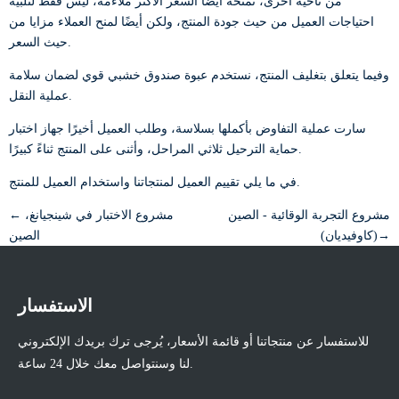
من ناحية أخرى، نمنحه أيضًا السعر الأكثر ملاءمة، ليس فقط لتلبية
احتياجات العميل من حيث جودة المنتج، ولكن أيضًا لمنح العملاء مزايا من
حيث السعر.
وفيما يتعلق بتغليف المنتج، نستخدم عبوة صندوق خشبي قوي لضمان سلامة
عملية النقل.
سارت عملية التفاوض بأكملها بسلاسة، وطلب العميل أخيرًا جهاز اختبار
حماية الترحيل ثلاثي المراحل، وأثنى على المنتج ثناءً كبيرًا.
في ما يلي تقييم العميل لمنتجاتنا واستخدام العميل للمنتج.
مشروع التجربة الوقائية - الصين
← مشروع الاختبار في شينجيانغ،
(كاوفيديان)→
الصين
الاستفسار
للاستفسار عن منتجاتنا أو قائمة الأسعار، يُرجى ترك بريدك الإلكتروني
لنا وسنتواصل معك خلال 24 ساعة.