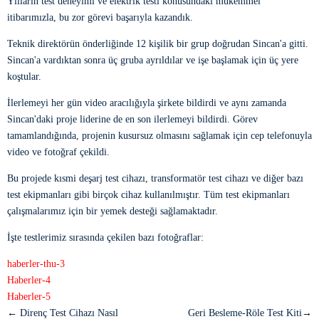
Yılların test deneyimi ve elektrik testi konusundaki mükemmel
itibarımızla, bu zor görevi başarıyla kazandık.
Teknik direktörün önderliğinde 12 kişilik bir grup doğrudan Sincan'a gitti.
Sincan'a vardıktan sonra üç gruba ayrıldılar ve işe başlamak için üç yere
koştular.
İlerlemeyi her gün video aracılığıyla şirkete bildirdi ve aynı zamanda
Sincan'daki proje liderine de en son ilerlemeyi bildirdi. Görev
tamamlandığında, projenin kusursuz olmasını sağlamak için cep telefonuyla
video ve fotoğraf çekildi.
Bu projede kısmi deşarj test cihazı, transformatör test cihazı ve diğer bazı
test ekipmanları gibi birçok cihaz kullanılmıştır. Tüm test ekipmanları
çalışmalarımız için bir yemek desteği sağlamaktadır.
İşte testlerimiz sırasında çekilen bazı fotoğraflar:
← Direnç Test Cihazı Nasıl
Geri Besleme-Röle Test Kiti→