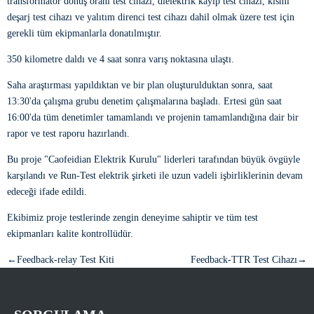
transformatör dönüş oranı test cihazı, dielektrik kayıp test cihazı, kısmi
deşarj test cihazı ve yalıtım direnci test cihazı dahil olmak üzere test için
gerekli tüm ekipmanlarla donatılmıştır.
350 kilometre daldı ve 4 saat sonra varış noktasına ulaştı.
Saha araştırması yapıldıktan ve bir plan oluşturulduktan sonra, saat
13:30'da çalışma grubu denetim çalışmalarına başladı. Ertesi gün saat
16:00'da tüm denetimler tamamlandı ve projenin tamamlandığına dair bir
rapor ve test raporu hazırlandı.
Bu proje "Caofeidian Elektrik Kurulu" liderleri tarafından büyük övgüyle
karşılandı ve Run-Test elektrik şirketi ile uzun vadeli işbirliklerinin devam
edeceği ifade edildi.
Ekibimiz proje testlerinde zengin deneyime sahiptir ve tüm test
ekipmanları kalite kontrollüdür.
←Feedback-relay Test Kiti
Feedback-TTR Test Cihazı→