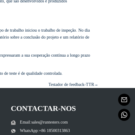
ento, que são desenvolvidos e produzidos
o de trabalho iniciou o trabalho de inspeção. No dia
atório sobre a conclusão do projeto e um relatório de
e expressaram a sua cooperação contínua a longo prazo
o de teste é de qualidade controlada.
Testador de feedback-TTR→
CONTACTAR-NOS
Email:sales@runtesters.com
WhatsApp:+86 18500313863