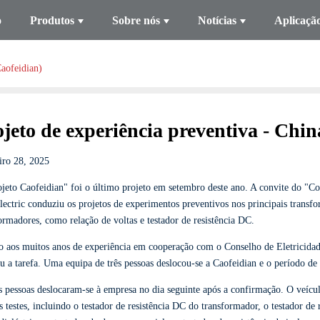
o
Produtos
Sobre nós
Notícias
Aplicaçã
Caofeidian)
ojeto de experiência preventiva - Chin
iro 28, 2025
jeto Caofeidian" foi o último projeto em setembro deste ano. A convite do "C
lectric conduziu os projetos de experimentos preventivos nos principais tran
ormadores, como relação de voltas e testador de resistência DC.
 aos muitos anos de experiência em cooperação com o Conselho de Eletricidad
u a tarefa. Uma equipa de três pessoas deslocou-se a Caofeidian e o período de 
s pessoas deslocaram-se à empresa no dia seguinte após a confirmação. O veícu
s testes, incluindo o testador de resistência DC do transformador, o testador de