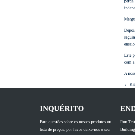
perda 
indep
Mergul
Depois
seguin
ensaio
Este p
com a 
A noss
← Kit 
INQUÉRITO
EN
Para questões sobre os nossos produtos ou
Run Test
lista de preços, por favor deixe-nos o seu
Building