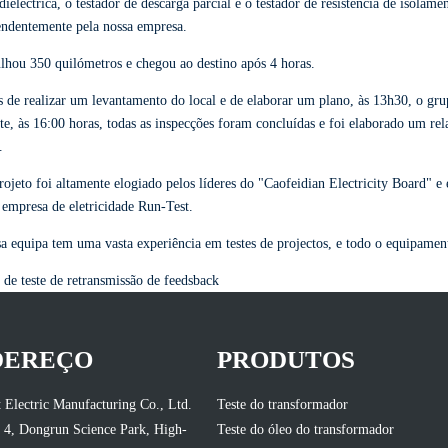
dieléctrica, o testador de descarga parcial e o testador de resistência de isolam
endentemente pela nossa empresa.
hou 350 quilómetros e chegou ao destino após 4 horas.
 de realizar um levantamento do local e de elaborar um plano, às 13h30, o grup
te, às 16:00 horas, todas as inspecções foram concluídas e foi elaborado um rel
.
rojeto foi altamente elogiado pelos líderes do "Caofeidian Electricity Board" 
empresa de eletricidade Run-Test.
a equipa tem uma vasta experiência em testes de projectos, e todo o equipament
de teste de retransmissão de feedsback
DEREÇO
PRODUTOS
 Electric Manufacturing Co., Ltd.
Teste do transformador
 4, Dongrun Science Park, High-
Teste do óleo do transformador