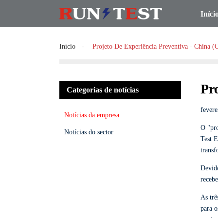
Iníci
Início
Projeto De Experiência Preventiva - China (
Pr
Categorias de notícias
fevere
Notícias da empresa
O "pro
Notícias do sector
Test E
transf
Devido
recebe
As trê
para o