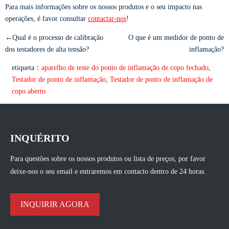
Para mais informações sobre os nossos produtos e o seu impacto nas
operações, é favor consultar
contactar-nos
!
←Qual é o processo de calibração
O que é um medidor de ponto de
dos testadores de alta tensão?
inflamação?
etiqueta：
aparelho de teste do ponto de inflamação de copo fechado
,
Testador de ponto de inflamação
,
Testador de ponto de inflamação de
copo aberto
INQUÉRITO
Para questões sobre os nossos produtos ou lista de preços, por favor
deixe-nos o seu email e entraremos em contacto dentro de 24 horas.
INQUIRIR AGORA