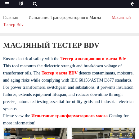
Главная
Испытание Трансформаторного Масла
Масляный
Тестер Bdv
МАСЛЯНЫЙ ТЕСТЕР BDV
Ensure electrical safety with the
Тестер изоляционного масла Bdv
.
This tool measures the dielectric strength and breakdown voltage of
transformer oils. The
Тестер масла BDV
detects contaminants, moisture,
and aging risks while complying with IEC 60156/ASTM D877 standards.
For power transformers, switchgear, and substations, it prevents insulation
failures, extends equipment lifespan, and reduces downtime through
precise, automated testing essential for utility grids and industrial electrical
systems.
Please view the
Испытание трансформаторного масла
Catalog for
more information!