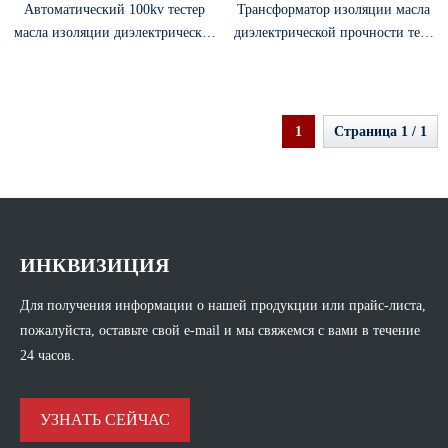
Автоматический 100kv тестер
Трансформатор изоляции масла
масла изоляции диэлектрической
диэлектрической прочности тест
прочности испытательное
комплект портативный
оборудование трансформаторное
изоляционного масла пробоя
масло BDV тестер
напряжения Bdv тестер
1
Страница 1 / 1
ИНКВИЗИЦИЯ
Для получения информации о нашей продукции или прайс-листа,
пожалуйста, оставьте свой e-mail и мы свяжемся с вами в течение
24 часов.
УЗНАТЬ СЕЙЧАС