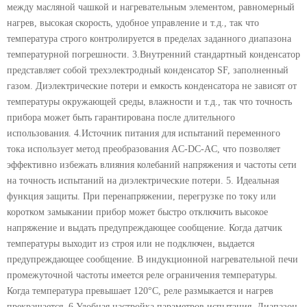
между масляной чашкой и нагревательным элементом, равномерный
нагрев, высокая скорость, удобное управление и т.д., так что
температура строго контролируется в пределах заданного диапазона
температурной погрешности. 3.Внутренний стандартный конденсатор
представляет собой трехэлектродный конденсатор SF, заполненный
газом. Диэлектрические потери и емкость конденсатора не зависят от
температуры окружающей среды, влажности и т.д., так что точность
прибора может быть гарантирована после длительного
использования. 4.Источник питания для испытаний переменного
тока использует метод преобразования AC-DC-AC, что позволяет
эффективно избежать влияния колебаний напряжения и частоты сети
на точность испытаний на диэлектрические потери. 5. Идеальная
функция защиты. При перенапряжении, перегрузке по току или
коротком замыкании прибор может быстро отключить высокое
напряжение и выдать предупреждающее сообщение. Когда датчик
температуры выходит из строя или не подключен, выдается
предупреждающее сообщение. В индукционной нагревательной печи
промежуточной частоты имеется реле ограничения температуры.
Когда температура превышает 120°C, реле размыкается и нагрев
прекращается. 6.Удобная настройка параметров испытания. Диапазон