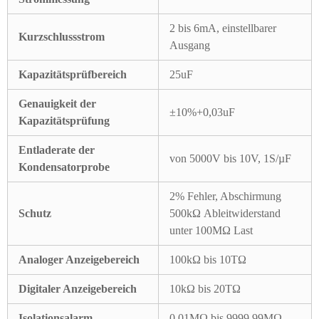
2 bis 6mA, einstellbarer
Kurzschlussstrom
Ausgang
Kapazitätsprüfbereich
25uF
Genauigkeit der
±10%+0,03uF
Kapazitätsprüfung
Entladerate der
von 5000V bis 10V, 1S/µF
Kondensatorprobe
2% Fehler, Abschirmung
Schutz
500kΩ Ableitwiderstand
unter 100MΩ Last
Analoger Anzeigebereich
100kΩ bis 10TΩ
Digitaler Anzeigebereich
10kΩ bis 20TΩ
Isolationsalarm
0,01MΩ bis 9999,99MΩ