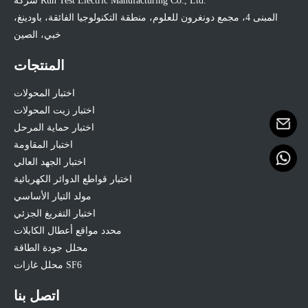
شركة Run Test Electric Manufacturing Co., Ltd.
المبنى 4، مجمع دونغرون للعلوم، منطقة التكنولوجيا الفائقة، باودينغ،
خبي، الصين
المنتجات
اختبار المحولات
اختبار زيت المحولات
اختبار حماية المرحل
اختبار المقاومة
اختبار الجهد العالي
اختبار قواطع الدوائر الكهربائية
مولد التيار الأساسي
اختبار التفريغ الجزئي
محدد مواقع أعطال الكابلات
محلل جودة الطاقة
محلل غازات SF6
اتصل بنا