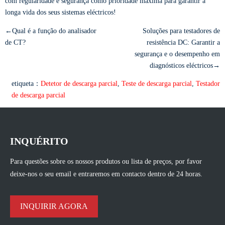
com regularidade e segurança como prioridade máxima para garantir a
longa vida dos seus sistemas eléctricos!
←Qual é a função do analisador
Soluções para testadores de
de CT?
resistência DC: Garantir a
segurança e o desempenho em
diagnósticos eléctricos→
etiqueta：
Detetor de descarga parcial
,
Teste de descarga parcial
,
Testador
de descarga parcial
INQUÉRITO
Para questões sobre os nossos produtos ou lista de preços, por favor
deixe-nos o seu email e entraremos em contacto dentro de 24 horas.
INQUIRIR AGORA