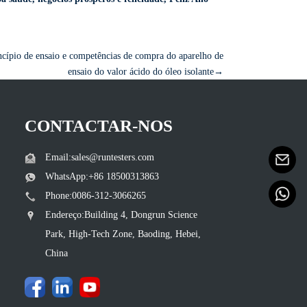
ncípio de ensaio e competências de compra do aparelho de
ensaio do valor ácido do óleo isolante→
CONTACTAR-NOS
Email:sales@runtesters.com
WhatsApp:+86 18500313863
Phone:0086-312-3066265
Endereço:Building 4, Dongrun Science
Park, High-Tech Zone, Baoding, Hebei,
China