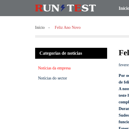
Iníci
Início
Feliz Ano Novo
Fe
Categorias de notícias
fevere
Notícias da empresa
Por o
Notícias do sector
de fe
A nos
teste
compl
Duran
Sudest
funci
Esper