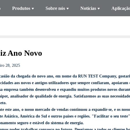
o
Produtos
Sobre nós
Notícias
Aplicaçã
liz Ano Novo
iro 28, 2025
casião da chegada do novo ano, em nome da RUN TEST Company, gostaria 
licidades aos novos e antigos utilizadores que sempre confiaram, apoiara
sa empresa também desenvolveu e expandiu muitos produtos novos durante 
 hipot, analisador de qualidade de energia. Satisfazemos as suas necessid
eto.
te este ano, o nosso mercado de vendas continuou a expandir-se, e os noss
e Asiático, América do Sul e outros países e regiões. "Facilitar o seu teste
onamento seguro e estável do sistema de energia.
amos poder trabalhar convosco no futuro. Desejamos a todos os clientes boa