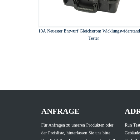
10A Neuester Entwurf Gleichstrom Wicklungswiderstand
Tester
ANFRAGE
AD
Für Anfragen zu unseren Produkten oder
Run Test
der Preisliste, hinterlassen Sie uns bitte
Gebäude