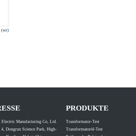
 (wr)
RESSE
PRODUKTE
 Electric Manufacturing Co, Ltd.
Transformator-Test
 4, Dongrun Science Park, High-
Transformatoröl-Test