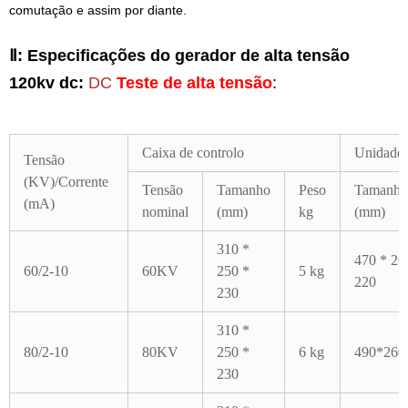
comutação e assim por diante.
Ⅱ:
Especificações do gerador de alta tensão
120kv dc:
DC
Teste de alta tensão
:
Caixa de controlo
Unidade d
Tensão
(KV)/Corrente
Tensão
Tamanho
Peso
Tamanho
(mA)
nominal
(mm)
kg
(mm)
310 *
470 * 26
60/2-10
60KV
250 *
5 kg
220
230
310 *
80/2-10
80KV
250 *
6 kg
490*260
230