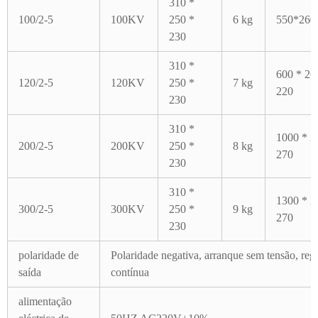
310 *
100/2-5
100KV
250 *
6 kg
550*260
230
310 *
600 * 26
120/2-5
120KV
250 *
7 kg
220
230
310 *
1000 * 2
200/2-5
200KV
250 *
8 kg
270
230
310 *
1300 * 2
300/2-5
300KV
250 *
9 kg
270
230
polaridade de
Polaridade negativa, arranque sem tensão, regu
saída
contínua
alimentação