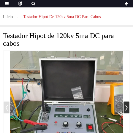
Início
Testador Hipot De 120kv 5ma DC Para Cabos
Testador Hipot de 120kv 5ma DC para
cabos