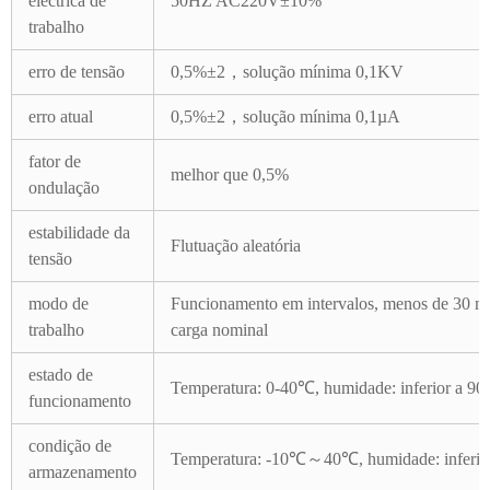
eléctrica de
50HZ AC220V±10%
trabalho
erro de tensão
0,5%±2，solução mínima 0,1KV
erro atual
0,5%±2，solução mínima 0,1µA
fator de
melhor que 0,5%
ondulação
estabilidade da
Flutuação aleatória
tensão
modo de
Funcionamento em intervalos, menos de 30 m
trabalho
carga nominal
estado de
Temperatura: 0-40℃, humidade: inferior a 9
funcionamento
condição de
Temperatura: -10℃～40℃, humidade: inferio
armazenamento