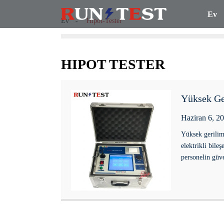
Ev
Ev
Hipot-Tester
HIPOT TESTER
Yüksek Ger
Haziran 6, 2
Yüksek gerilim 
elektrikli bil
personelin güve