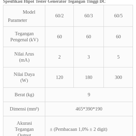
Spesifikasi Hipot Tester Generator Tegangan Tinggi DC
Model
60/2
60/3
60/5
Parameter
Tegangan
60
60
60
Pengenal (kV)
Nilai Arus
2
3
5
(mA)
Nilai Daya
120
180
300
(W)
Berat (kg)
9
Dimensi (mm³)
465*390*190
Akurasi
Tegangan
± (Pembacaan 1,0% ± 2 digit)
Output