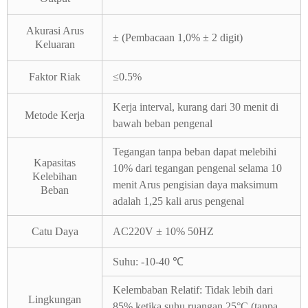
Akurasi Arus
± (Pembacaan 1,0% ± 2 digit)
Keluaran
Faktor Riak
≤0.5%
Kerja interval, kurang dari 30 menit di
Metode Kerja
bawah beban pengenal
Tegangan tanpa beban dapat melebihi
Kapasitas
10% dari tegangan pengenal selama 10
Kelebihan
menit Arus pengisian daya maksimum
Beban
adalah 1,25 kali arus pengenal
Catu Daya
AC220V ± 10% 50HZ
Suhu: -10-40 ℃
Kelembaban Relatif: Tidak lebih dari
Lingkungan
85% ketika suhu ruangan 25°C (tanpa