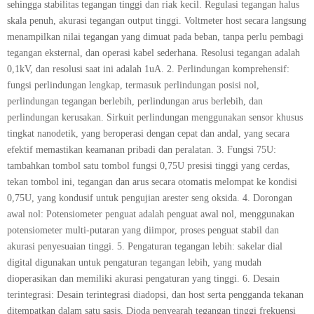
sehingga stabilitas tegangan tinggi dan riak kecil. Regulasi tegangan halus
skala penuh, akurasi tegangan output tinggi. Voltmeter host secara langsung
menampilkan nilai tegangan yang dimuat pada beban, tanpa perlu pembagi
tegangan eksternal, dan operasi kabel sederhana. Resolusi tegangan adalah
0,1kV, dan resolusi saat ini adalah 1uA. 2. Perlindungan komprehensif:
fungsi perlindungan lengkap, termasuk perlindungan posisi nol,
perlindungan tegangan berlebih, perlindungan arus berlebih, dan
perlindungan kerusakan. Sirkuit perlindungan menggunakan sensor khusus
tingkat nanodetik, yang beroperasi dengan cepat dan andal, yang secara
efektif memastikan keamanan pribadi dan peralatan. 3. Fungsi 75U:
tambahkan tombol satu tombol fungsi 0,75U presisi tinggi yang cerdas,
tekan tombol ini, tegangan dan arus secara otomatis melompat ke kondisi
0,75U, yang kondusif untuk pengujian arester seng oksida. 4. Dorongan
awal nol: Potensiometer penguat adalah penguat awal nol, menggunakan
potensiometer multi-putaran yang diimpor, proses penguat stabil dan
akurasi penyesuaian tinggi. 5. Pengaturan tegangan lebih: sakelar dial
digital digunakan untuk pengaturan tegangan lebih, yang mudah
dioperasikan dan memiliki akurasi pengaturan yang tinggi. 6. Desain
terintegrasi: Desain terintegrasi diadopsi, dan host serta pengganda tekanan
ditempatkan dalam satu sasis. Dioda penyearah tegangan tinggi frekuensi